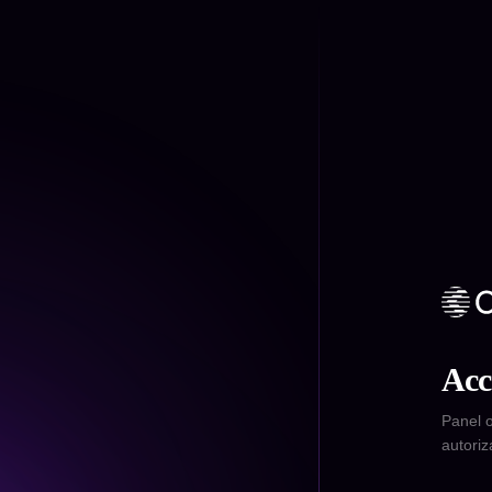
Acc
Panel o
autoriz