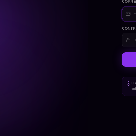
CORR
CONTR
El 
aut