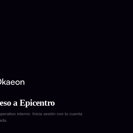
eso a Epicentro
perativo interno. Inicia sesión con tu cuenta
ada.