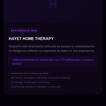
H
DESARROLLO WEB
HAYET HOME THERAPY
Rediseño web empresarial enfocado en traducir la complejidad de
la inteligencia artificial y la ingeniería de datos en una experiencia
clara, estratégica y orientada a conversión. Se estructuró una
arquitectura digital que posiciona a Optimia como partner
+38% incremento en interacción con CTA (WhatsApp y contacto
directo)
tecnológico, destacando soluciones, casos de uso y valor tangible
para empresas en México y LATAM. La experiencia prioriza claridad
narrativa, jerarquía de información y generación de leads
Arquitectura web en entorno escalable
calificados.
SEO técnico (metadatos, indexación, estructura semántica)
UX Strategy & Information Architecture
UX/UI Design (interfaces orientadas a conversión)