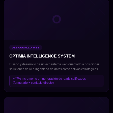
O
DESARROLLO WEB
OPTIMIA INTELLIGENCE SYSTEM
Diseño y desarrollo de un ecosistema web orientado a posicionar
soluciones de IA e ingeniería de datos como activos estratégicos
para empresas en México y LATAM. Se estructuró una arquitectura
enfocada en claridad técnica-comercial, facilitando la comprensión
+47% incremento en generación de leads calificados
(formulario + contacto directo)
de servicios complejos (automatización, data engineering, analytics)
y guiando al usuario hacia la generación de oportunidades. La
experiencia prioriza narrativa de valor, autoridad tecnológica y
conversión B2B.